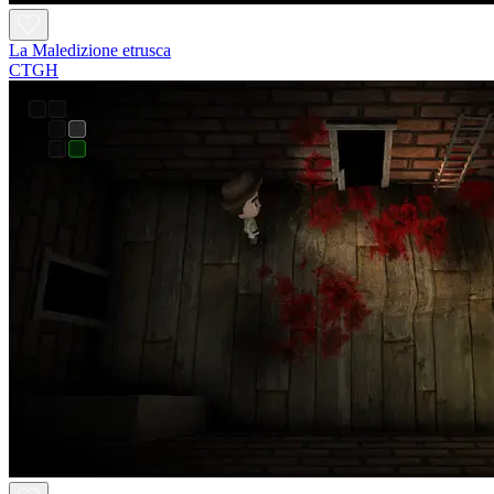
La Maledizione etrusca
CTGH