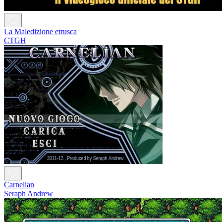
La Maledizione etrusca
CTGH
Carnelian
Seraph Andrew