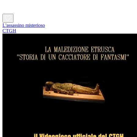
L'assassino misterioso
CTGH