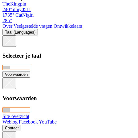
TheKingpin
240°
dmy0511
1735°
CatNigiri
285°
Over
Veelgestelde vragen
Ontwikkelaars
Taal (Languages)
Selecteer je taal
Voorwaarden
Voorwaarden
Site-overzicht
Weblog
Facebook
YouTube
Contact