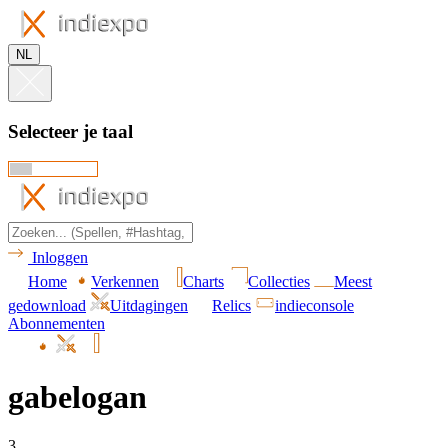
NL
Selecteer je taal
Inloggen
Home
Verkennen
Charts
Collecties
Meest
gedownload
Uitdagingen
Relics
indieconsole
Abonnementen
gabelogan
3