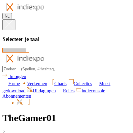
NL
Selecteer je taal
Inloggen
Home
Verkennen
Charts
Collecties
Meest
gedownload
Uitdagingen
Relics
indieconsole
Abonnementen
TheGamer01
2