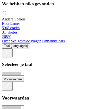
We hebben niks gevonden
Andere Spelers
BeorGames
596°
cradth
31°
ikules
2689°
Over
Veelgestelde vragen
Ontwikkelaars
Taal (Languages)
Selecteer je taal
Voorwaarden
Voorwaarden