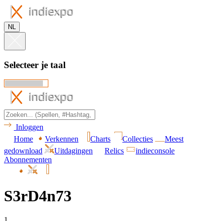
NL
Selecteer je taal
Inloggen
Home
Verkennen
Charts
Collecties
Meest
gedownload
Uitdagingen
Relics
indieconsole
Abonnementen
S3rD4n73
1