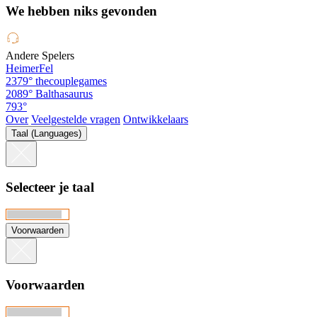
We hebben niks gevonden
Andere Spelers
HeimerFel
2379°
thecouplegames
2089°
Balthasaurus
793°
Over
Veelgestelde vragen
Ontwikkelaars
Taal (Languages)
Selecteer je taal
Voorwaarden
Voorwaarden