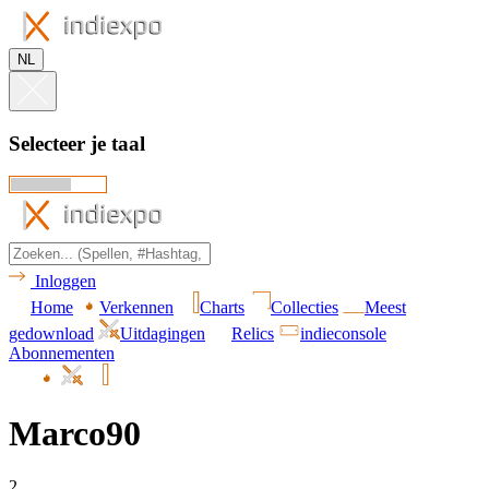
NL
Selecteer je taal
Inloggen
Home
Verkennen
Charts
Collecties
Meest
gedownload
Uitdagingen
Relics
indieconsole
Abonnementen
Marco90
2