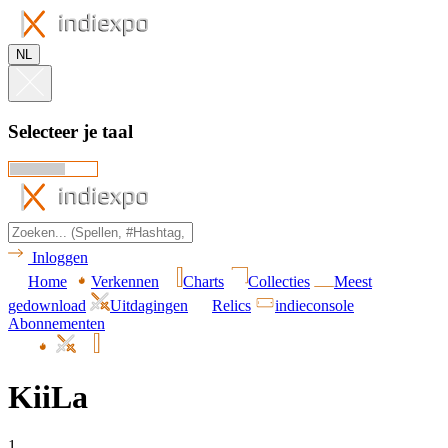
NL
Selecteer je taal
Inloggen
Home
Verkennen
Charts
Collecties
Meest
gedownload
Uitdagingen
Relics
indieconsole
Abonnementen
KiiLa
1