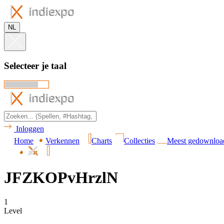
NL
Selecteer je taal
Inloggen
Home
Verkennen
Charts
Collecties
Meest gedownloa
JFZKOPvHrzlN
1
Level