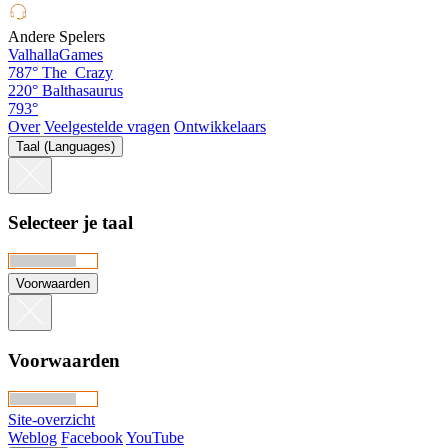
Andere Spelers
ValhallaGames
787°
The_Crazy
220°
Balthasaurus
793°
Over
Veelgestelde vragen
Ontwikkelaars
Taal (Languages)
Selecteer je taal
Voorwaarden
Voorwaarden
Site-overzicht
Weblog
Facebook
YouTube