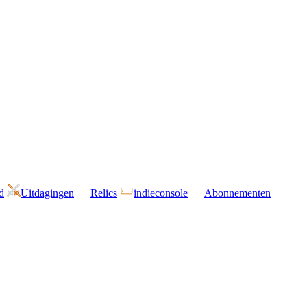
d
Uitdagingen
Relics
indieconsole
Abonnementen