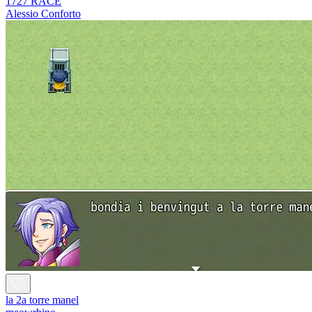
1727 RACE
Alessio Conforto
la 2a torre manel