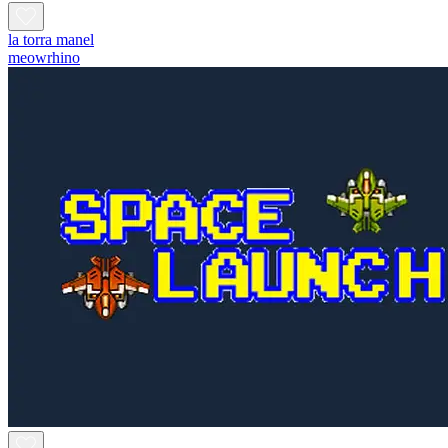
la torra manel
meowrhino