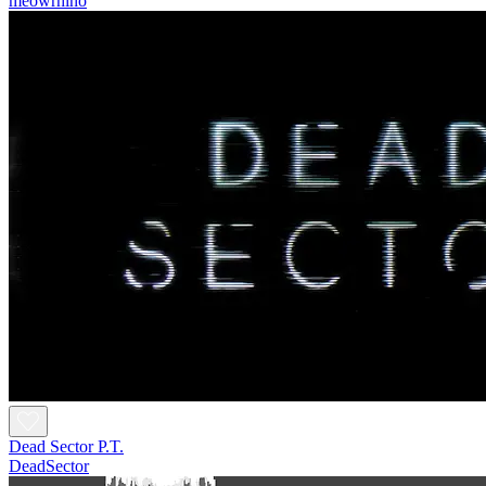
meowrhino
Dead Sector P.T.
DeadSector