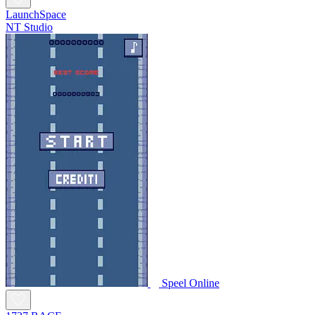
LaunchSpace
NT Studio
Speel Online