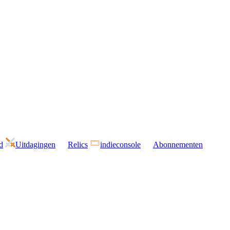
d
Uitdagingen
Relics
indieconsole
Abonnementen