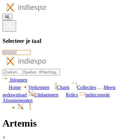
NL
Selecteer je taal
Inloggen
Home
Verkennen
Charts
Collecties
Meest
gedownload
Uitdagingen
Relics
indieconsole
Abonnementen
Artemis
2