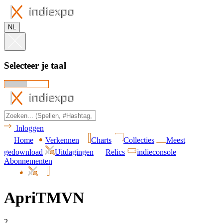
NL
Selecteer je taal
Inloggen
Home
Verkennen
Charts
Collecties
Meest
gedownload
Uitdagingen
Relics
indieconsole
Abonnementen
ApriTMVN
2