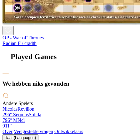
OP - War of Thrones
Radian F / cradth
Played Games
We hebben niks gevonden
Andere Spelers
NicolasRevillon
296°
SerpensSolida
796°
MNcl
911°
Over
Veelgestelde vragen
Ontwikkelaars
Taal (Languages)