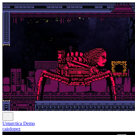
Untarctica Demo
caiolopez