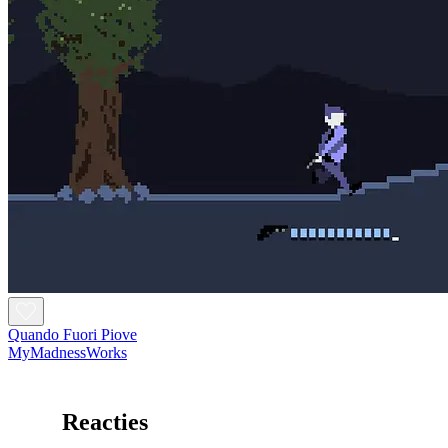
Quando Fuori Piove
MyMadnessWorks
Reacties