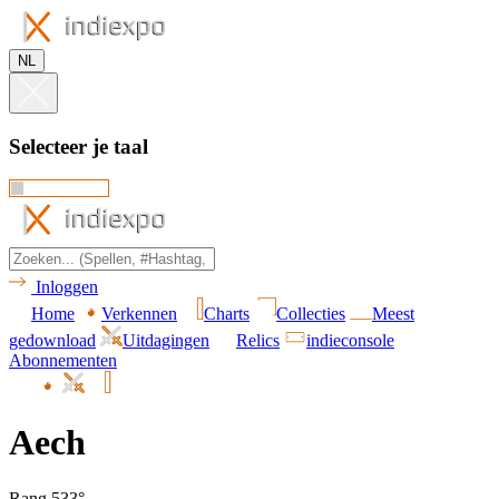
NL
Selecteer je taal
Inloggen
Home
Verkennen
Charts
Collecties
Meest
gedownload
Uitdagingen
Relics
indieconsole
Abonnementen
Aech
Rang 533°