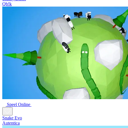
Qb!k
Speel Online
Snake Evo
Autentica