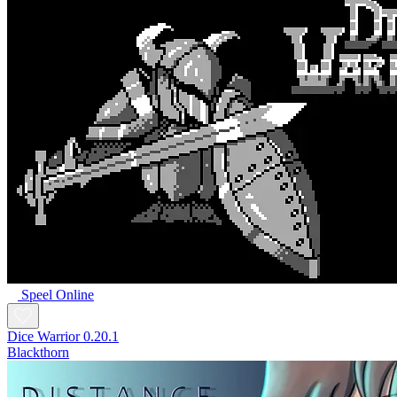
Speel Online
Dice Warrior 0.20.1
Blackthorn