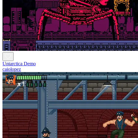
Untarctica Demo
caiolopez