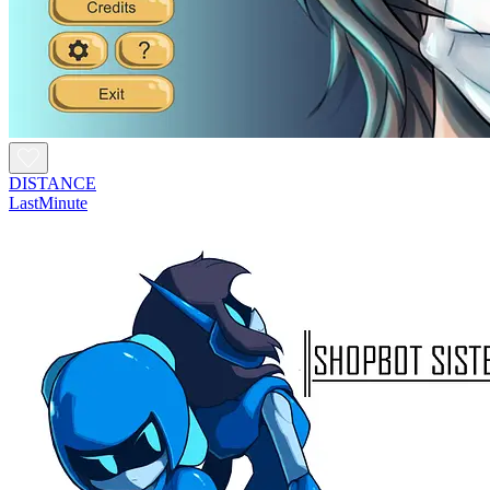
DISTANCE
LastMinute