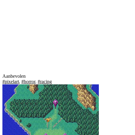
Aanbevolen
#pixelart
,
#horror
,
#racing