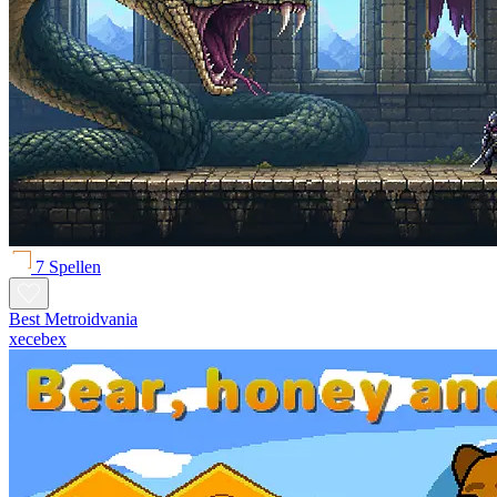
7 Spellen
Best Metroidvania
xecebex