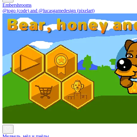
Embershrooms
@togo (code) and @lucasgamedesign (pixelart)
Медведь, мёд и пчёлы