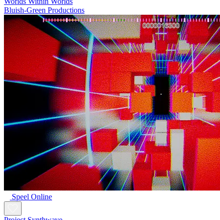
Worlds Within Worlds
Bluish-Green Productions
Speel Online
Project Synthwave