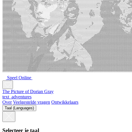
Speel Online
The Picture of Dorian Gray
text_adventures
Over
Veelgestelde vragen
Ontwikkelaars
Taal (Languages)
Selecteer je taal