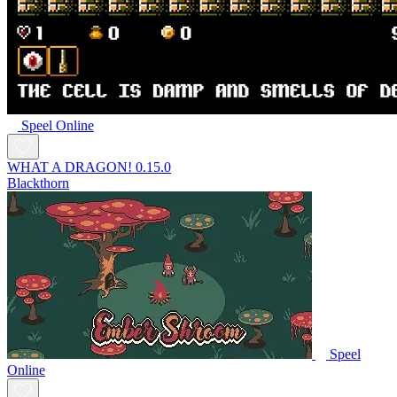
Speel Online
WHAT A DRAGON! 0.15.0
Blackthorn
Speel
Online