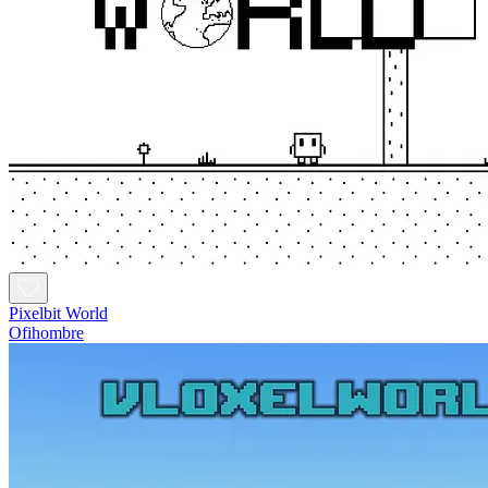
Pixelbit World
Ofihombre