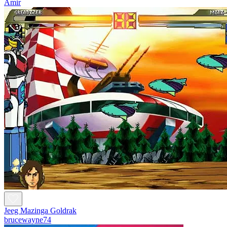
Amir
Jeeg Mazinga Goldrak
brucewayne74