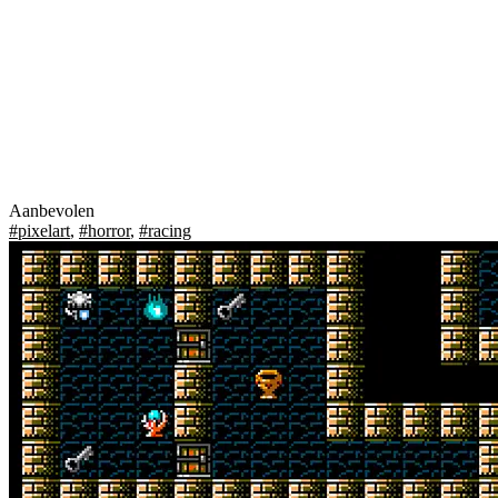
Aanbevolen
#pixelart
,
#horror
,
#racing