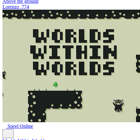
Above the ground
Lorenzo_774
Speel Online