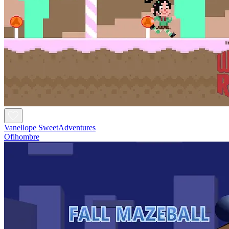
Vanellope SweetAdventures
Ofihombre