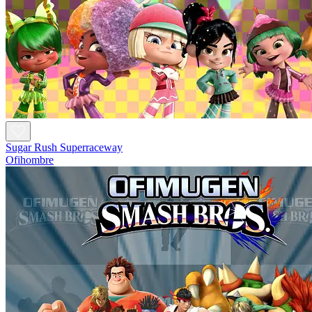
Sugar Rush Superraceway
Ofihombre