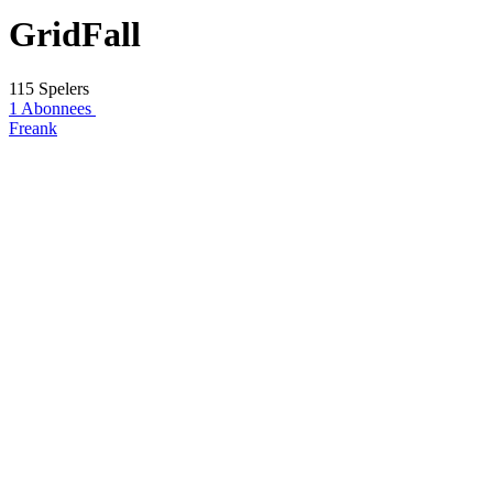
GridFall
115 Spelers
1 Abonnees
Freank