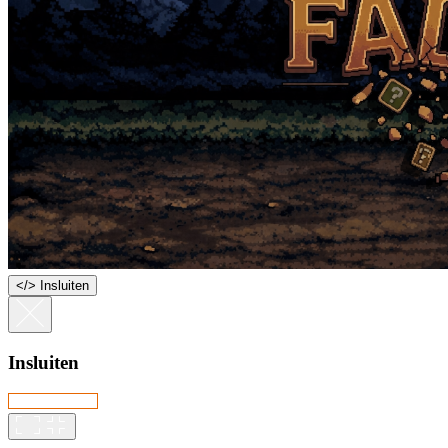
<
/
> Insluiten
Insluiten