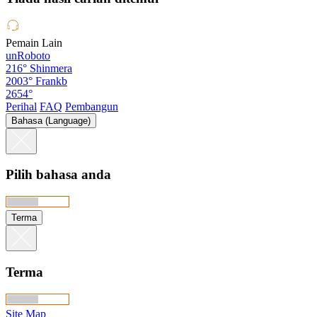
Pemain Lain
unRoboto
216°
Shinmera
2003°
Frankb
2654°
Perihal
FAQ
Pembangun
Bahasa (Language)
Pilih bahasa anda
Terma
Terma
Site Map