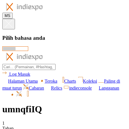
MS
Pilih bahasa anda
Log Masuk
Halaman Utama
Teroka
Charts
Koleksi
Paling di
muat turun
Cabaran
Relics
indieconsole
Langganan
umnqfiIQ
1
Tahap