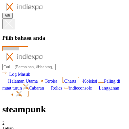
MS
Pilih bahasa anda
Log Masuk
Halaman Utama
Teroka
Charts
Koleksi
Paling di
muat turun
Cabaran
Relics
indieconsole
Langganan
steampunk
2
Tahap