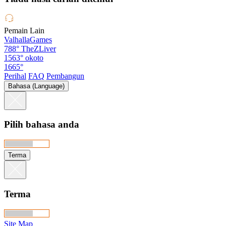
Pemain Lain
ValhallaGames
788°
TheZLiver
1563°
okoto
1665°
Perihal
FAQ
Pembangun
Bahasa (Language)
Pilih bahasa anda
Terma
Terma
Site Map