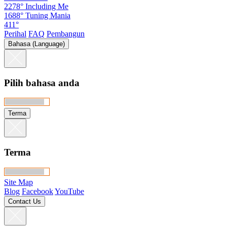
2278°
Including Me
1688°
Tuning Mania
411°
Perihal
FAQ
Pembangun
Bahasa (Language)
Pilih bahasa anda
Terma
Terma
Site Map
Blog
Facebook
YouTube
Contact Us