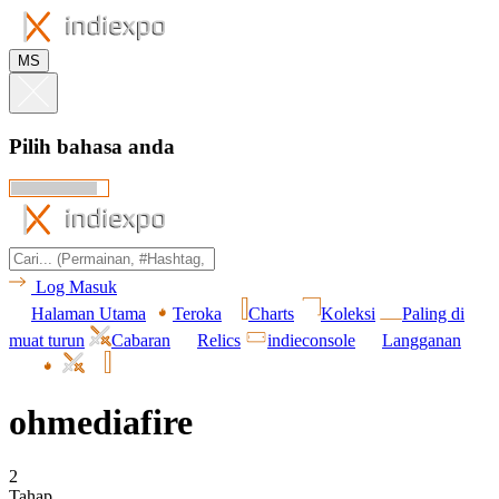
MS
Pilih bahasa anda
Log Masuk
Halaman Utama
Teroka
Charts
Koleksi
Paling di
muat turun
Cabaran
Relics
indieconsole
Langganan
ohmediafire
2
Tahap