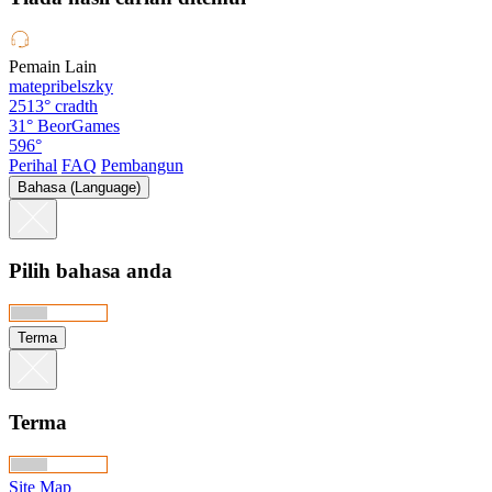
Pemain Lain
matepribelszky
2513°
cradth
31°
BeorGames
596°
Perihal
FAQ
Pembangun
Bahasa (Language)
Pilih bahasa anda
Terma
Terma
Site Map