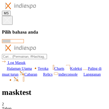
MS
Pilih bahasa anda
Log Masuk
Halaman Utama
Teroka
Charts
Koleksi
Paling di
muat turun
Cabaran
Relics
indieconsole
Langganan
masktest
2
Tahap