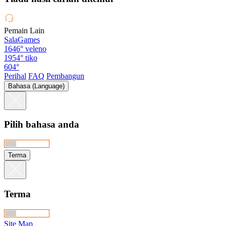
Pemain Lain
SalaGames
1646°
veleno
1954°
tiko
604°
Perihal
FAQ
Pembangun
Bahasa (Language)
Pilih bahasa anda
Terma
Terma
Site Map