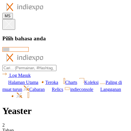
MS
Pilih bahasa anda
Log Masuk
Halaman Utama
Teroka
Charts
Koleksi
Paling di
muat turun
Cabaran
Relics
indieconsole
Langganan
Yeaster
2
Tahap