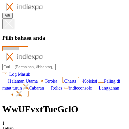
MS
Pilih bahasa anda
Log Masuk
Halaman Utama
Teroka
Charts
Koleksi
Paling di
muat turun
Cabaran
Relics
indieconsole
Langganan
WwUFvxtTueGclO
1
Tahap