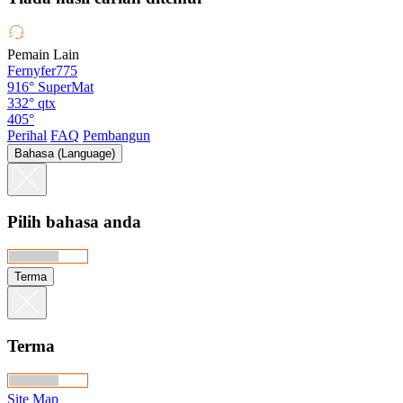
Pemain Lain
Fernyfer775
916°
SuperMat
332°
qtx
405°
Perihal
FAQ
Pembangun
Bahasa (Language)
Pilih bahasa anda
Terma
Terma
Site Map