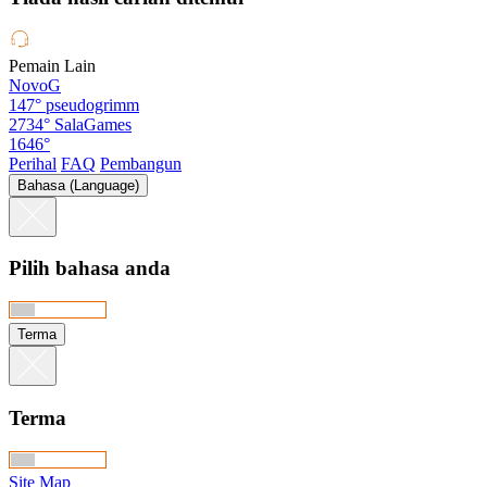
Pemain Lain
NovoG
147°
pseudogrimm
2734°
SalaGames
1646°
Perihal
FAQ
Pembangun
Bahasa (Language)
Pilih bahasa anda
Terma
Terma
Site Map