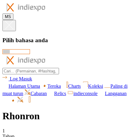
MS
Pilih bahasa anda
Log Masuk
Halaman Utama
Teroka
Charts
Koleksi
Paling di
muat turun
Cabaran
Relics
indieconsole
Langganan
Rhonron
1
Tahap