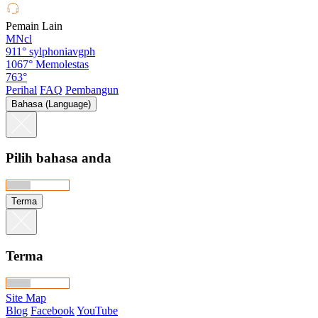
Pemain Lain
MNcl
911°
sylphoniavgph
1067°
Memolestas
763°
Perihal
FAQ
Pembangun
Bahasa (Language)
Pilih bahasa anda
Terma
Terma
Site Map
Blog
Facebook
YouTube