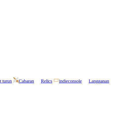
t turun
Cabaran
Relics
indieconsole
Langganan