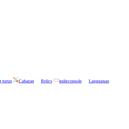
t turun
Cabaran
Relics
indieconsole
Langganan