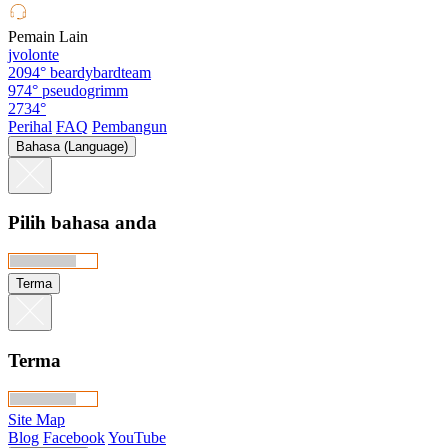
Pemain Lain
jvolonte
2094°
beardybardteam
974°
pseudogrimm
2734°
Perihal
FAQ
Pembangun
Bahasa (Language)
Pilih bahasa anda
Terma
Terma
Site Map
Blog
Facebook
YouTube