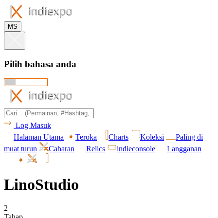
MS
Pilih bahasa anda
Log Masuk
Halaman Utama
Teroka
Charts
Koleksi
Paling di
muat turun
Cabaran
Relics
indieconsole
Langganan
LinoStudio
2
Tahap