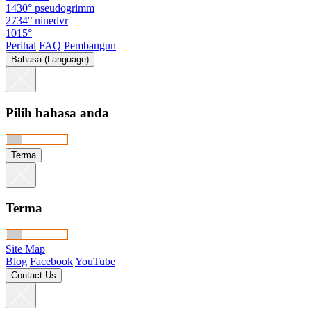
1430°
pseudogrimm
2734°
ninedvr
1015°
Perihal
FAQ
Pembangun
Bahasa (Language)
Pilih bahasa anda
Terma
Terma
Site Map
Blog
Facebook
YouTube
Contact Us