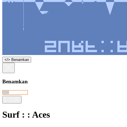
<
/
> Benamkan
Benamkan
Surf : : Aces