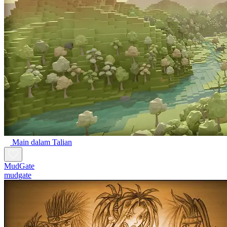
Main dalam Talian
MudGate
mudgate