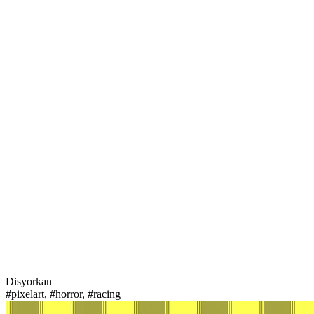
Disyorkan
#pixelart
,
#horror
,
#racing