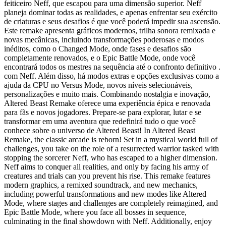
feiticeiro Neff, que escapou para uma dimensão superior. Neff
planeja dominar todas as realidades, e apenas enfrentar seu exército
de criaturas e seus desafios é que você poderá impedir sua ascensão.
Este remake apresenta gráficos modernos, trilha sonora remixada e
novas mecânicas, incluindo transformações poderosas e modos
inéditos, como o Changed Mode, onde fases e desafios são
completamente renovados, e o Epic Battle Mode, onde você
encontrará todos os mestres na sequência até o confronto definitivo .
com Neff. Além disso, há modos extras e opções exclusivas como a
ajuda da CPU no Versus Mode, novos níveis selecionáveis,
personalizações e muito mais. Combinando nostalgia e inovação,
Altered Beast Remake oferece uma experiência épica e renovada
para fãs e novos jogadores. Prepare-se para explorar, lutar e se
transformar em uma aventura que redefinirá tudo o que você
conhece sobre o universo de Altered Beast! In Altered Beast
Remake, the classic arcade is reborn! Set in a mystical world full of
challenges, you take on the role of a resurrected warrior tasked with
stopping the sorcerer Neff, who has escaped to a higher dimension.
Neff aims to conquer all realities, and only by facing his army of
creatures and trials can you prevent his rise. This remake features
modern graphics, a remixed soundtrack, and new mechanics,
including powerful transformations and new modes like Altered
Mode, where stages and challenges are completely reimagined, and
Epic Battle Mode, where you face all bosses in sequence,
culminating in the final showdown with Neff. Additionally, enjoy