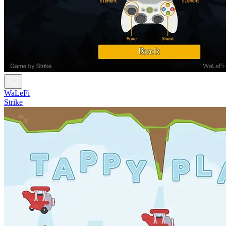
WaLeFi
Strike