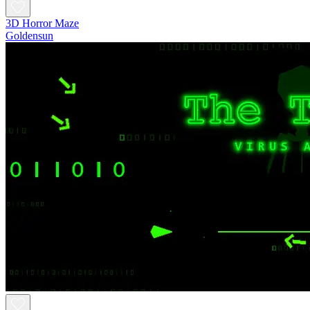
3D Horror Maze
Goldensun