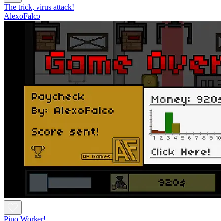
The trick, virus attack!
AlexoFalco
Pino Worker!