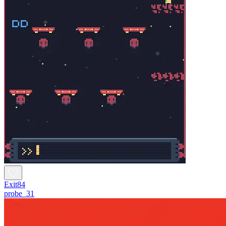
Exit84
probe_31