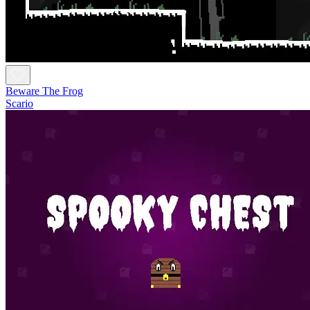
Beware The Frog
Scario