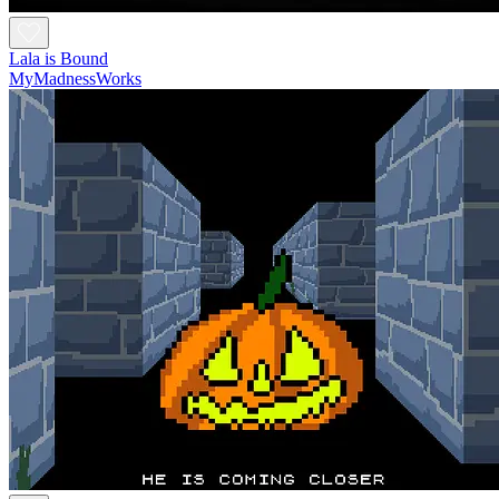
Lala is Bound
MyMadnessWorks