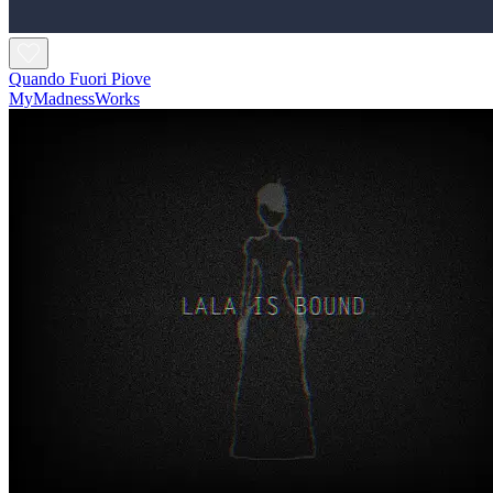
Quando Fuori Piove
MyMadnessWorks