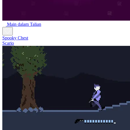
Main dalam Talian
Spooky Chest
Scario