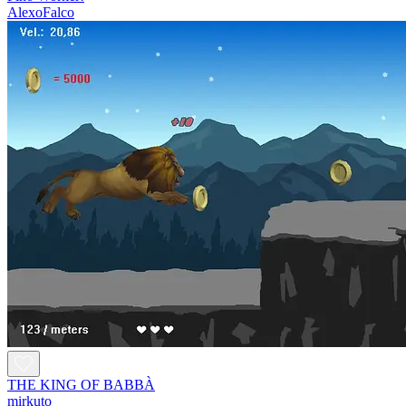
AlexoFalco
THE KING OF BABBÀ
mirkuto