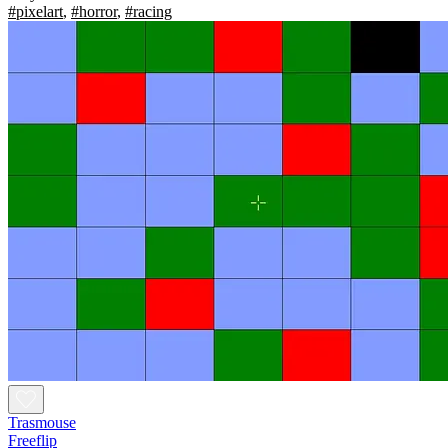
#pixelart
,
#horror
,
#racing
Trasmouse
Freeflip