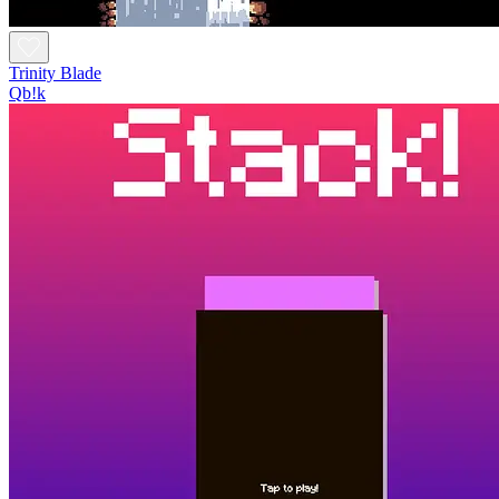
Trinity Blade
Qb!k