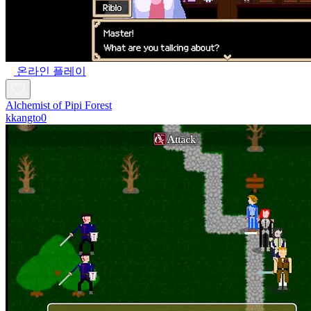
온라인 플레이
Alchemist of Pipi Forest
kkangto0