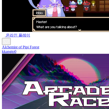
온라인 플레이
Alchemist of Pipi Forest
kkangto0