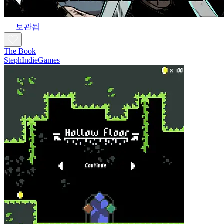
보관됨
The Book
StephIndieGames