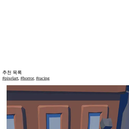
추천 목록
#pixelart
,
#horror
,
#racing