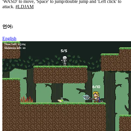
'WASD' to move, 'Space' to jump/double jump and 'Left click' to
attack.
#LDJAM
언어:
English