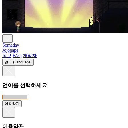
BurbujAlan
MysticPrisma
Someday
Jojogape