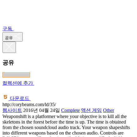
구독
공유
공유
컬렉션에 추가
다운로드
http://corybeams.com/ld/35/
웹사이트
2016년 04월 24일
Complete
액션 게임
Other
Weaponshift is a platformer where your objective is to kill all the
skeletons in the forest before the time is up. The time is obtained
from the chosen soundcloud audio track. Your weapon shapeshifts
into different weapons based on the chosen audio. Controls are