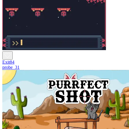
Exit84
probe_31