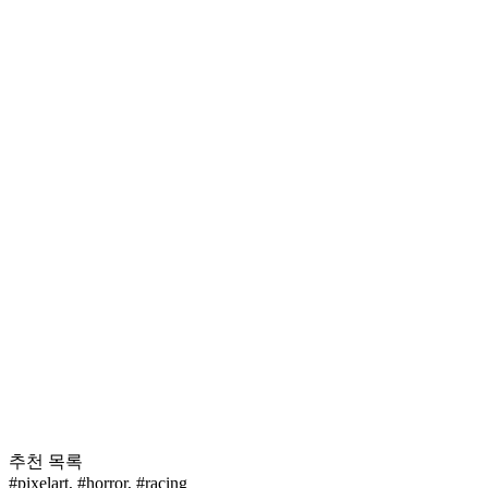
추천 목록
#pixelart
,
#horror
,
#racing