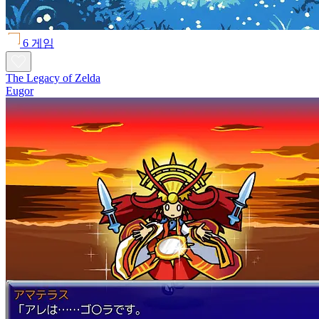
6 게임
The Legacy of Zelda
Eugor