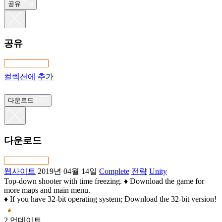
공유
공유
컬렉션에 추가
다운로드
다운로드
웹사이트
2019년 04월 14일
Complete
전략
Unity
Top-down shooter with time freezing. ♦ Download the game for
more maps and main menu.
♦ If you have 32-bit operating system; Download the 32-bit version!
2 업데이트