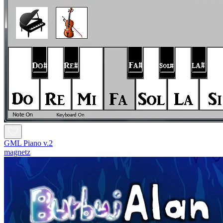
GML Piano v.2
magnetz