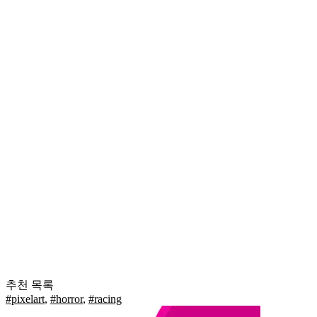
추천 목록
#pixelart
,
#horror
,
#racing