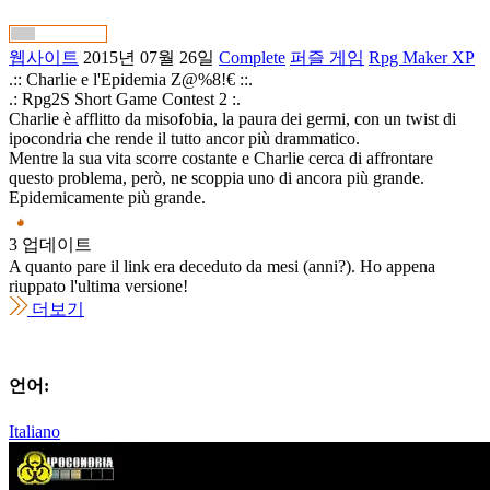
웹사이트
2015년 07월 26일
Complete
퍼즐 게임
Rpg Maker XP
.:: Charlie e l'Epidemia Z@%8!€ ::.
.: Rpg2S Short Game Contest 2 :.
Charlie è afflitto da misofobia, la paura dei germi, con un twist di
ipocondria che rende il tutto ancor più drammatico.
Mentre la sua vita scorre costante e Charlie cerca di affrontare
questo problema, però, ne scoppia uno di ancora più grande.
Epidemicamente più grande.
3 업데이트
A quanto pare il link era deceduto da mesi (anni?). Ho appena
riuppato l'ultima versione!
더보기
언어:
Italiano