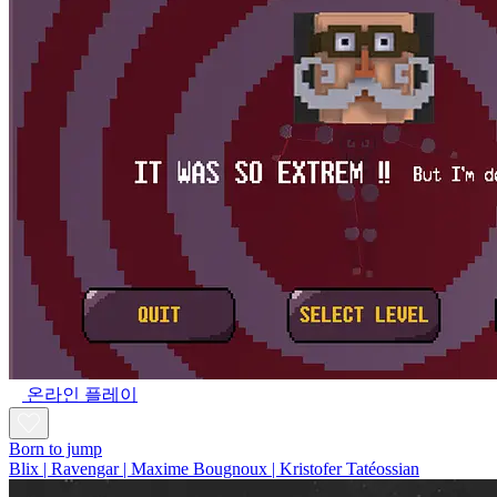
온라인 플레이
Born to jump
Blix | Ravengar | Maxime Bougnoux | Kristofer Tatéossian