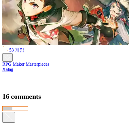
53 게임
RPG Maker Masterpieces
Xalag
16 comments