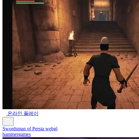
온라인 플레이
Swordsman of Persia webgl
hammergames