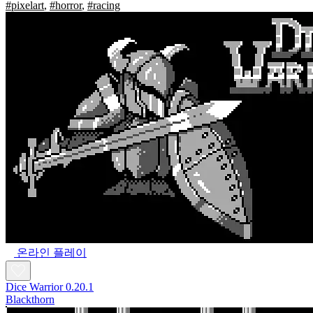
#pixelart
,
#horror
,
#racing
온라인 플레이
Dice Warrior 0.20.1
Blackthorn