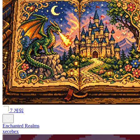
7 게임
Enchanted Realms
xecebex