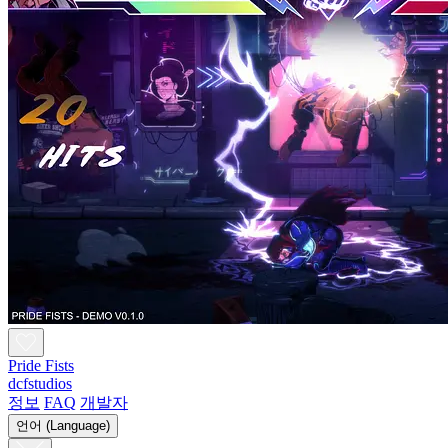
Pride Fists
dcfstudios
정보
FAQ
개발자
언어 (Language)