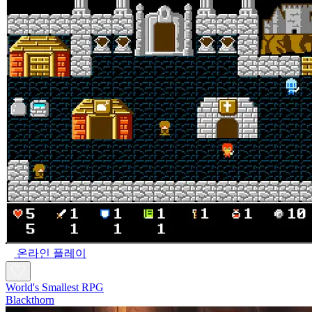
온라인 플레이
World's Smallest RPG
Blackthorn