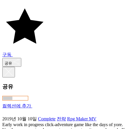
구독
공유
공유
컬렉션에 추가
2019년 10월 10일
Complete
전략
Rpg Maker MV
Early work in progress click-adventure game like the days of yore.