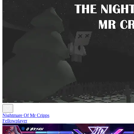
Nightmare Of Mr Cripps
Fellowplayer