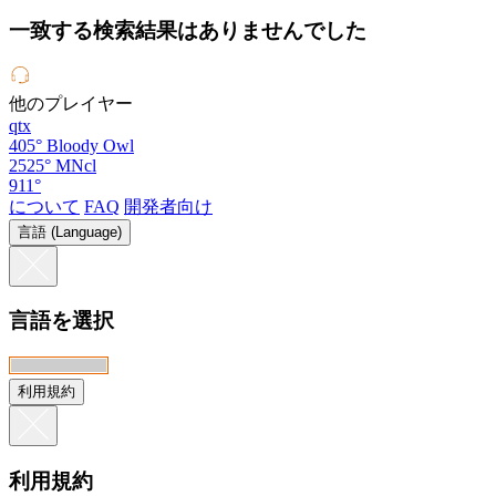
一致する検索結果はありませんでした
他のプレイヤー
qtx
405°
Bloody Owl
2525°
MNcl
911°
について
FAQ
開発者向け
言語 (Language)
言語を選択
利用規約
利用規約