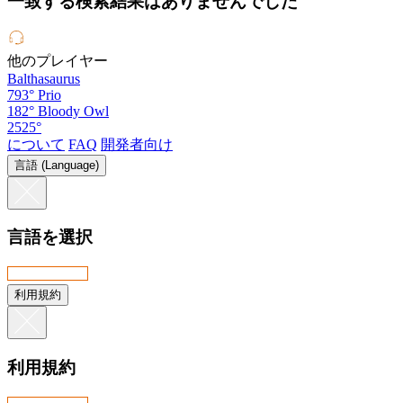
一致する検索結果はありませんでした
他のプレイヤー
Balthasaurus
793°
Prio
182°
Bloody Owl
2525°
について
FAQ
開発者向け
言語 (Language)
言語を選択
利用規約
利用規約