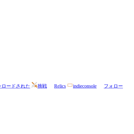
ンロードされた
挑戦
Relics
indieconsole
フォロー