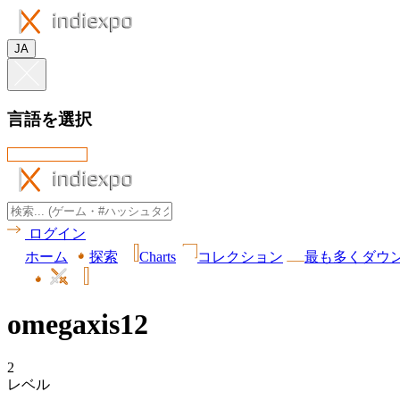
JA
言語を選択
ログイン
ホーム
探索
Charts
コレクション
最も多くダウ
omegaxis12
2
レベル