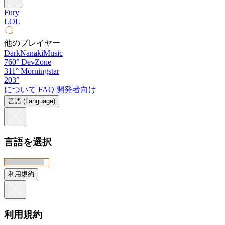
Fury
LOL
他のプレイヤー
DarkNanakiMusic
760°
DevZone
311°
Morningstar
203°
について
FAQ
開発者向け
言語 (Language)
言語を選択
利用規約
利用規約