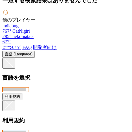
一致する検索結果はありませんでした
他のプレイヤー
indiebug
767°
CatNigiri
285°
nekomatata
672°
について
FAQ
開発者向け
言語 (Language)
言語を選択
利用規約
利用規約