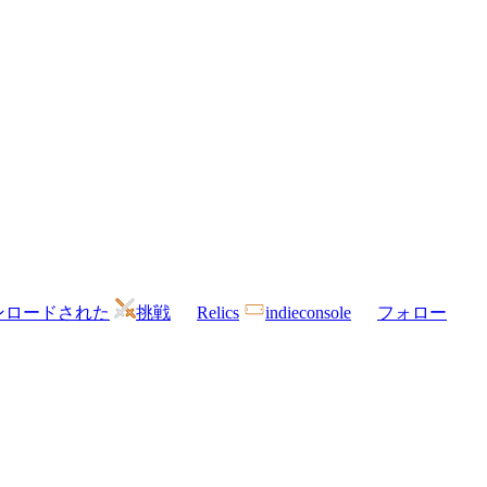
ンロードされた
挑戦
Relics
indieconsole
フォロー