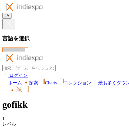
JA
言語を選択
ログイン
ホーム
探索
Charts
コレクション
最も多くダウ
gofikk
1
レベル