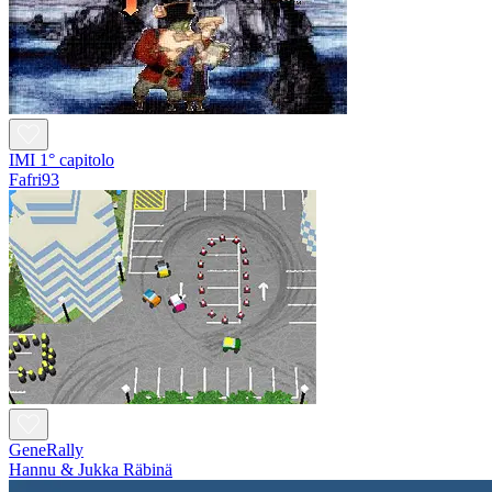
IMI 1° capitolo
Fafri93
GeneRally
Hannu & Jukka Räbinä