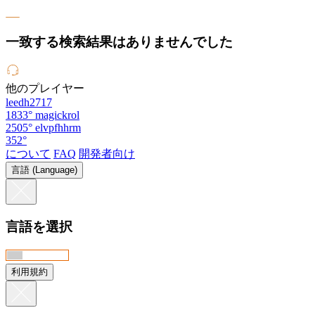
一致する検索結果はありませんでした
他のプレイヤー
leedh2717
1833°
magickrol
2505°
elvpfhhrm
352°
について
FAQ
開発者向け
言語 (Language)
言語を選択
利用規約