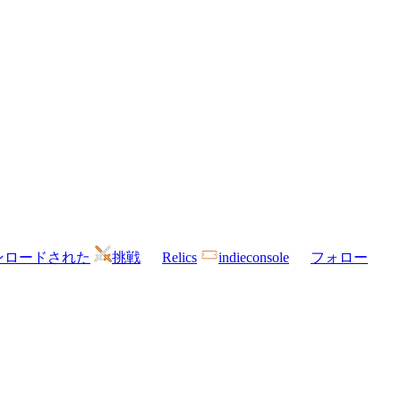
ンロードされた
挑戦
Relics
indieconsole
フォロー