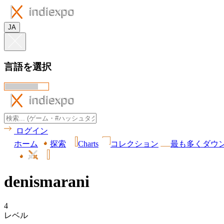
JA
言語を選択
ログイン
ホーム
探索
Charts
コレクション
最も多くダウ
denismarani
4
レベル