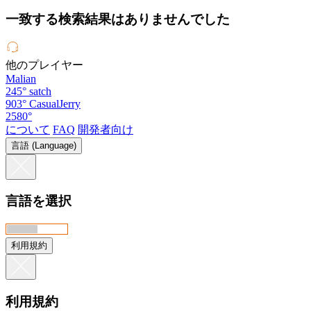
一致する検索結果はありませんでした
他のプレイヤー
Malian
245°
satch
903°
CasualJerry
2580°
について
FAQ
開発者向け
言語 (Language)
言語を選択
利用規約
利用規約