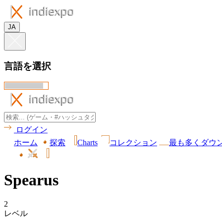
JA
言語を選択
ログイン
ホーム
探索
Charts
コレクション
最も多くダウ
Spearus
2
レベル