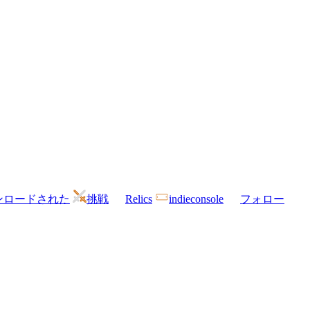
ンロードされた
挑戦
Relics
indieconsole
フォロー