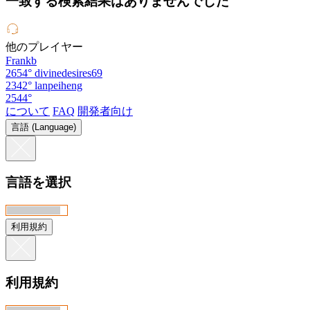
一致する検索結果はありませんでした
他のプレイヤー
Frankb
2654°
divinedesires69
2342°
lanpeiheng
2544°
について
FAQ
開発者向け
言語 (Language)
言語を選択
利用規約
利用規約