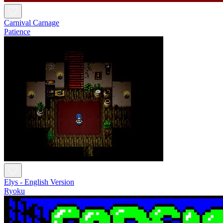
Carnival Carnage
Patience
Elys - English Version
Ryoku