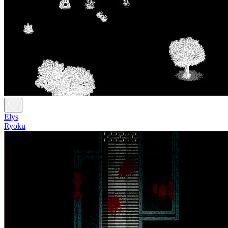
Elys
Ryoku