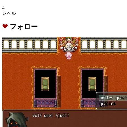
4
レベル
フォロー