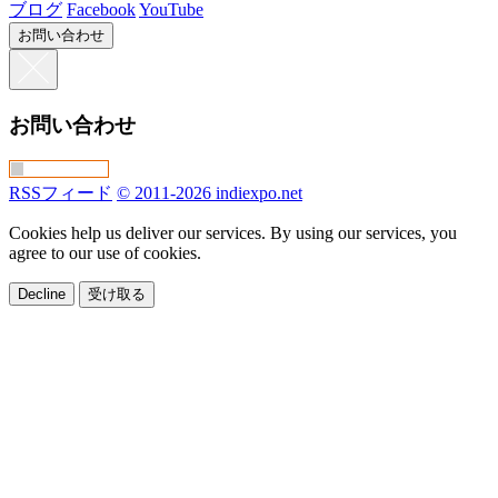
ブログ
Facebook
YouTube
お問い合わせ
お問い合わせ
RSSフィード
© 2011-2026 indiexpo.net
Cookies help us deliver our services. By using our services, you
agree to our use of cookies.
Decline
受け取る