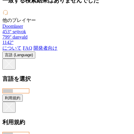
一致する検索結果はありませんでした
他のプレイヤー
Doomlaser
453°
sejivok
799°
danyald
1142°
について
FAQ
開発者向け
言語 (Language)
言語を選択
利用規約
利用規約