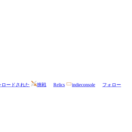
ンロードされた
挑戦
Relics
indieconsole
フォロー