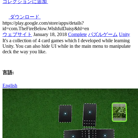
コレクションに追加
ダウンロード
https://play.google.com/store/apps/details?
id=com.TheFireBelow.WishfulDaisy&hl=en
ウェブサイト
January 18, 2018
Complete
パズルゲーム
Unity
It's a collection of 4 card games which I developed while learning
Unity. You can also hide UI while in the main menu to manipulate
deck the way you like.
言語:
English