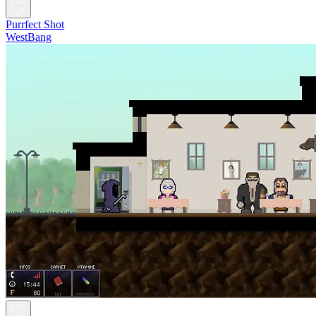
Purrfect Shot
WestBang