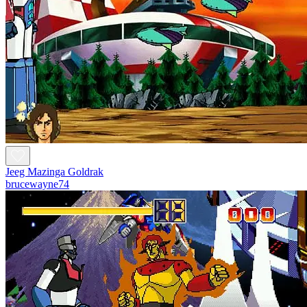
Jeeg Mazinga Goldrak
brucewayne74