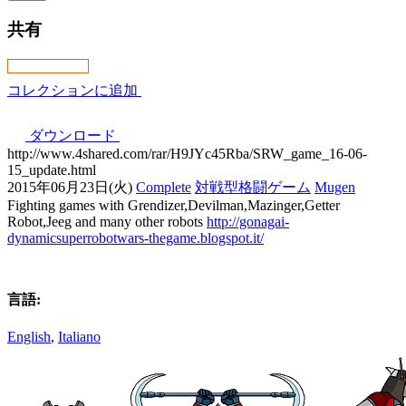
共有
コレクションに追加
ダウンロード
http://www.4shared.com/rar/H9JYc45Rba/SRW_game_16-06-
15_update.html
2015年06月23日(火)
Complete
対戦型格闘ゲーム
Mugen
Fighting games with Grendizer,Devilman,Mazinger,Getter
Robot,Jeeg and many other robots
http://gonagai-
dynamicsuperrobotwars-thegame.blogspot.it/
言語:
English
,
Italiano