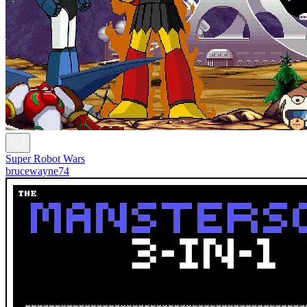
Super Robot Wars
brucewayne74