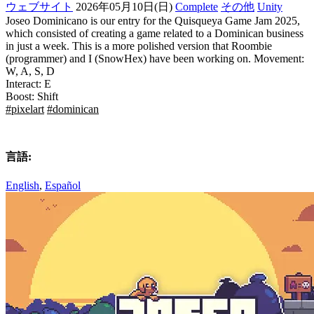
ウェブサイト
2026年05月10日(日)
Complete
その他
Unity
Joseo Dominicano is our entry for the Quisqueya Game Jam 2025,
which consisted of creating a game related to a Dominican business
in just a week. This is a more polished version that Roombie
(programmer) and I (SnowHex) have been working on. Movement:
W, A, S, D
Interact: E
Boost: Shift
#pixelart
#dominican
言語:
English
,
Español