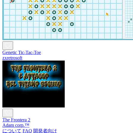
Genetic Tic-Tac-Toe
zxretrosoft
The Frontera 2
Adam corp.™
について
FAQ
開発者向け