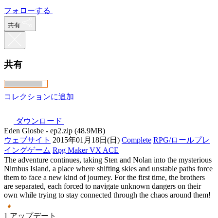
フォローする
共有
共有
コレクションに追加
ダウンロード
Eden Glosbe - ep2.zip (48.9MB)
ウェブサイト
2015年01月18日(日)
Complete
RPG/ロールプレ
イングゲーム
Rpg Maker VX ACE
The adventure continues, taking Sten and Nolan into the mysterious
Nimbus Island, a place where shifting skies and unstable paths force
them to face a new kind of journey. For the first time, the brothers
are separated, each forced to navigate unknown dangers on their
own while trying to stay connected through the chaos around them!
1 アップデート