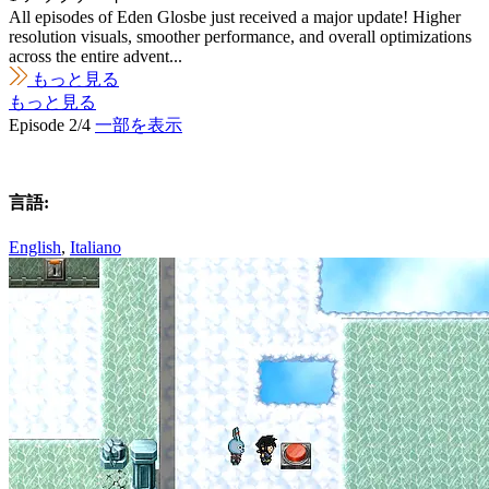
All episodes of Eden Glosbe just received a major update! Higher
resolution visuals, smoother performance, and overall optimizations
across the entire advent...
もっと見る
もっと見る
Episode 2/4
一部を表示
言語:
English
,
Italiano