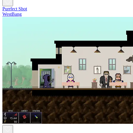
Purrfect Shot
WestBang