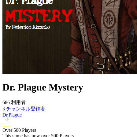
Dr. Plague Mystery
686 利用者
3 チャンネル登録者
Dr.Plague
Over 500 Players
This game has now over 500 Players