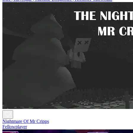
Nightmare Of Mr Cripps
Fellowplayer