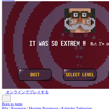
オンラインでプレイする
Born to jump
Blix | Ravengar | Maxime Bougnoux | Kristofer Tatéossian