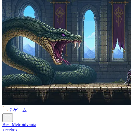
7 ゲーム
Best Metroidvania
xecebex