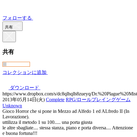
フォローする
共有
共有
コレクションに追加
ダウンロード
https://www.dropbox.com/s/dc8qlhqlh8zueyq/Dr.%20Plague%20Mist
2013年05月14日(火)
Complete
RPG/ロールプレイングゲーム
Unknown
Gioco Horror che si pone in Mezzo ad Alfedo 1 ed ALfredo II (In
Lavorazione).
uttilizza il metodo 1 su 100..... una porta giusta
le altre sbagliate.... stessa stanza, piano e porta diversa.... Attenzione
e buona fortuna!!!