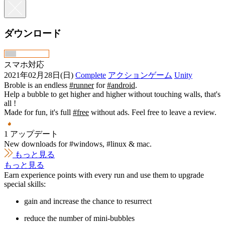
ダウンロード
スマホ対応
2021年02月28日(日)
Complete
アクションゲーム
Unity
Broble is an endless
#runner
for
#android
.
Help a bubble to get higher and higher without touching walls, that's
all !
Made for fun, it's full
#free
without ads. Feel free to leave a review.
1 アップデート
New downloads for #windows, #linux & mac.
もっと見る
もっと見る
Earn experience points with every run and use them to upgrade
special skills:
gain and increase the chance to resurrect
reduce the number of mini-bubbles