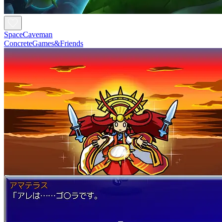
SpaceCaveman
ConcreteGames&Friends