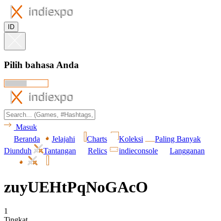
ID
Pilih bahasa Anda
Masuk
Beranda
Jelajahi
Charts
Koleksi
Paling Banyak
Diunduh
Tantangan
Relics
indieconsole
Langganan
zuyUEHtPqNoGAcO
1
Tingkat