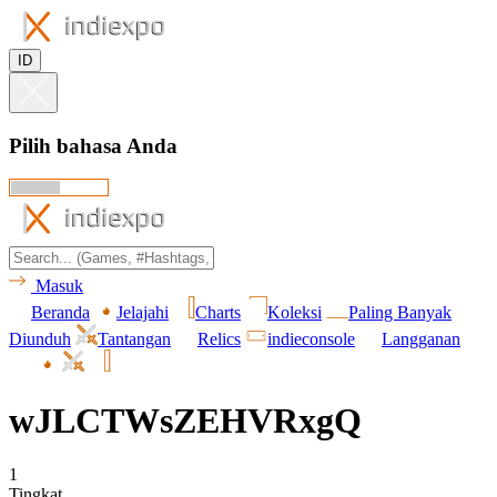
ID
Pilih bahasa Anda
Masuk
Beranda
Jelajahi
Charts
Koleksi
Paling Banyak
Diunduh
Tantangan
Relics
indieconsole
Langganan
wJLCTWsZEHVRxgQ
1
Tingkat